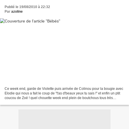
Publié le 19/08/2010 à 22:32
Par
azoline
Ce week end, garde de Violette puis arrivée de Colinou pour la bougie avec
Elodie qui nous a fait le coup de "t'as d'beaux yeux tu sais !" et enfin un ptit
coucou de Zoé ! quel chouette week end plein de boutchous tous très
sympas. Je ne sais faire que...