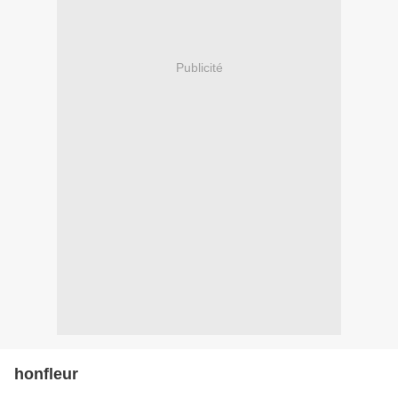
Publicité
honfleur