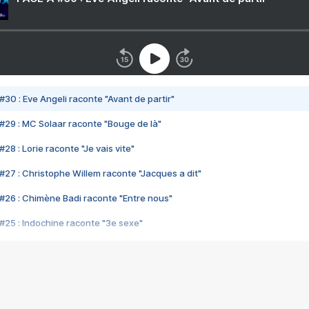
#30 : Eve Angeli raconte "Avant de partir"
#29 : MC Solaar raconte "Bouge de là"
28 : Lorie raconte "Je vais vite"
#27 : Christophe Willem raconte "Jacques a dit"
#26 : Chimène Badi raconte "Entre nous"
#25 : Indochine raconte "3e sexe"
#24 : Zaho raconte "C'est chelou"
#23 : Patrick Bruel raconte "Au café des délices"
#22 : Kyo raconte "Le chemin"