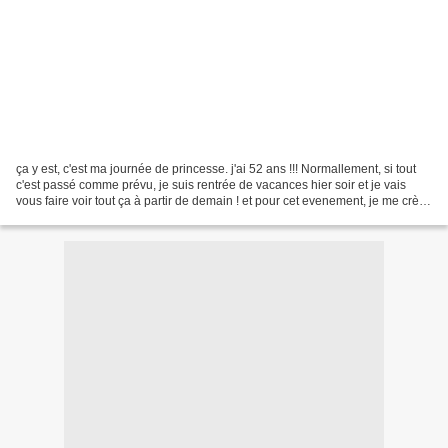
ça y est, c'est ma journée de princesse. j'ai 52 ans !!! Normallement, si tout
c'est passé comme prévu, je suis rentrée de vacances hier soir et je vais
vous faire voir tout ça à partir de demain ! et pour cet evenement, je me crèe
un nouveau blog : http://lepetitpharedhonfleur.eklablog.fr/...