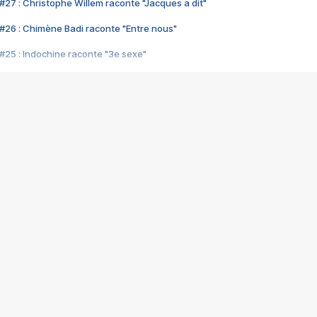
#27 : Christophe Willem raconte "Jacques a dit"
#26 : Chimène Badi raconte "Entre nous"
#25 : Indochine raconte "3e sexe"
#24 : Zaho raconte "C'est chelou"
#23 : Patrick Bruel raconte "Au café des délices"
#22 : Kyo raconte "Le chemin"
#21 : Nolwenn Leroy raconte "Cassé"
#20 : Patrick Hernandez raconte "Born to be alive"
#19 : Lorie raconte "Près de moi"
#18 : Michael Jones raconte "A nos actes manqués" (avec Jean-Jacque
#17 : Khaled raconte "Aïcha"
#16 : Corneille raconte "Parce qu'on vient de loin"
#15 : Indochine raconte "L'aventurier"