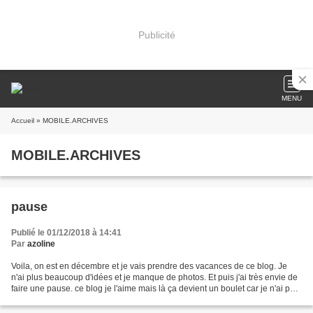
Publicité
MENU
Accueil
» MOBILE.ARCHIVES
MOBILE.ARCHIVES
pause
Publié le 01/12/2018 à 14:41
Par
azoline
Voila, on est en décembre et je vais prendre des vacances de ce blog. Je
n'ai plus beaucoup d'idées et je manque de photos. Et puis j'ai très envie de
faire une pause. ce blog je l'aime mais là ça devient un boulet car je n'ai pas
grand chose à y poster....