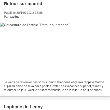
Retour sur madrid
Publié le 28/10/2012 à 17:56
Par
azoline
Je viens de retrouver des sons sur mon téléphone et ça m'a rappelé Madrid
et j'ai eu envie de revoir des photos. c'était des vacances super et j'aimeri y
retourner un jour. Voici le bruit caractéristique de la ville : le bruit de chaque
feu quand il passe...
bapteme de Lenny