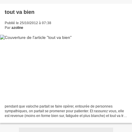
tout va bien
Publié le 25/10/2012 à 07:38
Par
azoline
pendant que valoche partait se faire opérer, entourée de personnes
sympathiques, on partait se promener pour patienter. Et rassurez vous, elle
est revenue (moins en forme bien sur, fatiguée et plus blanche) et tout va très
bien et elle a 2 vis en moins...