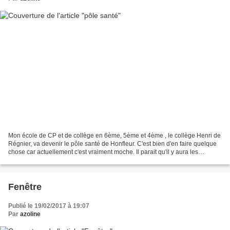
Mon école de CP et de collège en 6ème, 5ème et 4ème , le collège Henri de
Régnier, va devenir le pôle santé de Honfleur. C'est bien d'en faire quelque
chose car actuellement c'est vraiment moche. Il parait qu'il y aura les
médecins, des infirmiers, des...
Fenêtre
Publié le 19/02/2017 à 19:07
Par
azoline