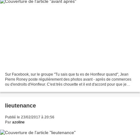
Sur Facebook, sur le groupe "Tu sais que tu es de Honfleur quand", Jean
Pierre Roney poste régulièrement des photos avant - après de commerces
ou d'endroits d'Honfleur. C'est très chouette et il est d'accord pour que je
vous montre ça sur mon blog pour...
lieutenance
Publié le 23/02/2017 à 20:56
Par
azoline