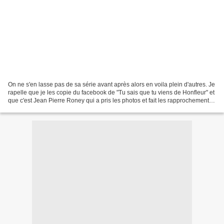
On ne s'en lasse pas de sa série avant après alors en voila plein d'autres. Je
rapelle que je les copie du facebook de "Tu sais que tu viens de Honfleur" et
que c'est Jean Pierre Roney qui a pris les photos et fait les rapprochements
et qu'il est au courant...