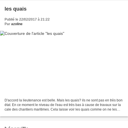
les quais
Publié le 22/02/2017 à 21:22
Par
azoline
D'accord la lieutenance est belle. Mais les quais? ils ne sont pas en très bon
état. En ce moment le niveau de l'eau est très bas à cause de travaux sur la
cale des chantiers maritimes. Cela laisse voir les quais comme on ne les
vois pas d'habitude. Ce...