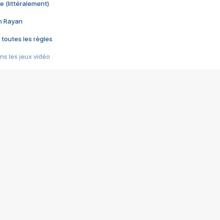
e (littéralement)
im Rayan
 toutes les règles
s les jeux vidéo
us choquant de Rockstar ? - Le scandale BULLY
e plus moche de Steam
du RÊVE tourne au CAUCHEMAR
pendant 8 heures
it… à tort
umiliés par un jeu vidéo
ire - Final Fantasy 8
ti un empire - Age of Empires
story DOFUS