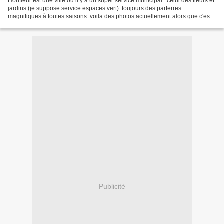
Honfleur est une ville ou il y a un super service municipal : celui des fleurs et
jardins (je suppose service espaces vert). toujours des parterres
magnifiques à toutes saisons. voila des photos actuellement alors que c'est
la fin de saison pour ces fleurs,...
Publicité