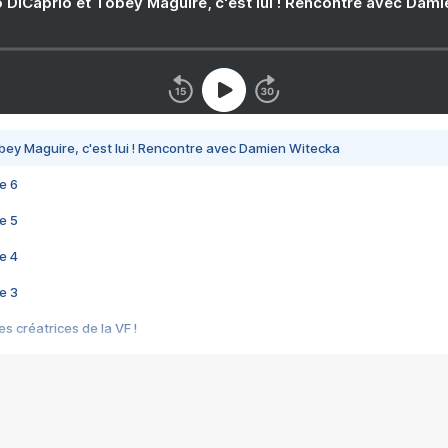
 DiCaprio et Tobey Maguire, c'est lui ! Rencontre avec Dam
bey Maguire, c'est lui ! Rencontre avec Damien Witecka
e 6
e 5
e 4
e 3
s créatrices de la VF !
e 2
e 1
e Mektoub My Love arrive enfin ! Rencontre avec Shaïn Boumedine et Sal