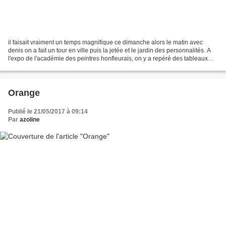
il faisait vraiment un temps magnifique ce dimanche alors le matin avec
denis on a fait un tour en ville puis la jetée et le jardin des personnalités. A
l'expo de l'académie des peintres honfleurais, on y a repéré des tableaux
drolement chouette et j'ai...
Orange
Publié le 21/05/2017 à 09:14
Par
azoline