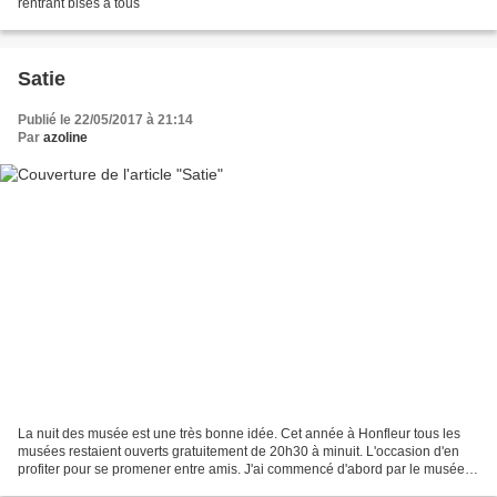
rentrant bises à tous
Satie
Publié le 22/05/2017 à 21:14
Par
azoline
La nuit des musée est une très bonne idée. Cet année à Honfleur tous les
musées restaient ouverts gratuitement de 20h30 à minuit. L'occasion d'en
profiter pour se promener entre amis. J'ai commencé d'abord par le musée
Erik Satie. Une visite originale...