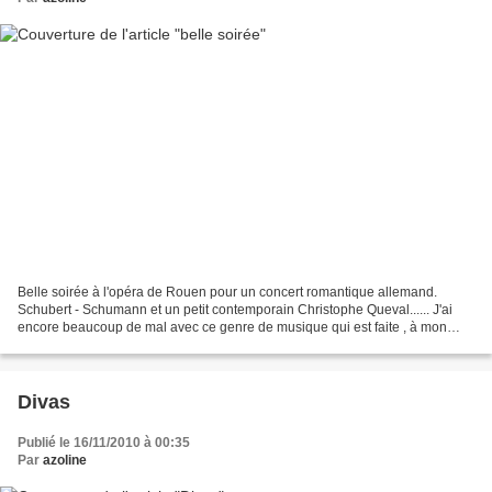
Belle soirée à l'opéra de Rouen pour un concert romantique allemand.
Schubert - Schumann et un petit contemporain Christophe Queval...... J'ai
encore beaucoup de mal avec ce genre de musique qui est faite , à mon
sens , pour prouver la virtuosité des...
Divas
Publié le 16/11/2010 à 00:35
Par
azoline