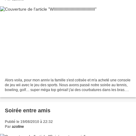
Alors voila, pour mon anniv la famille s'est cotisée et m'a acheté une console
de jeu wii avec le jeu des sports. Nous avons passé notre soirée au tennis,
bowling, golf.... super méga top génial! j'ai des courbatures dans les bras.
donc je vous présente...
Soirée entre amis
Publié le 19/08/2010 à 22:32
Par
azoline