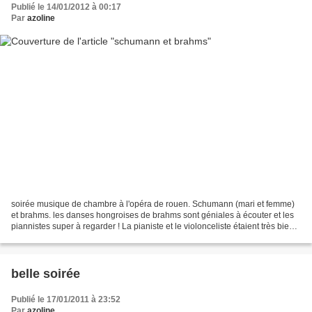
Publié le 14/01/2012 à 00:17
Par
azoline
soirée musique de chambre à l'opéra de rouen. Schumann (mari et femme)
et brahms. les danses hongroises de brahms sont géniales à écouter et les
piannistes super à regarder ! La pianiste et le violonceliste étaient très bien.
La violoniste, un peu trop...
belle soirée
Publié le 17/01/2011 à 23:52
Par
azoline