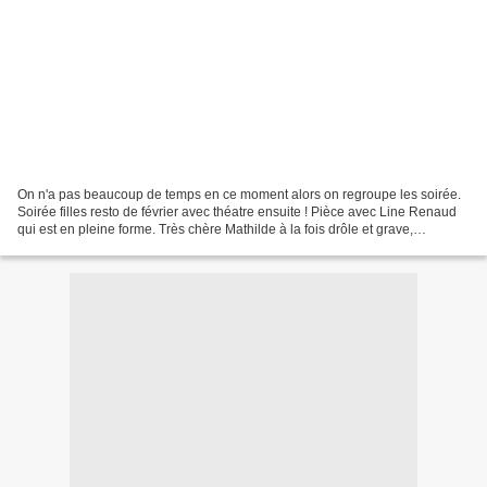
On n'a pas beaucoup de temps en ce moment alors on regroupe les soirée.
Soirée filles resto de février avec théatre ensuite ! Pièce avec Line Renaud
qui est en pleine forme. Très chère Mathilde à la fois drôle et grave,
amusante et sérieuse. Très belle...