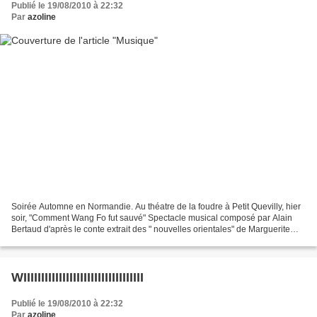
Publié le 19/08/2010 à 22:32
Par
azoline
Soirée Automne en Normandie. Au théatre de la foudre à Petit Quevilly, hier
soir, "Comment Wang Fo fut sauvé" Spectacle musical composé par Alain
Bertaud d'après le conte extrait des " nouvelles orientales" de Marguerite
Yourcenar Avec Benjamin Lazar...
WIIIIIIIIIIIIIIIIIIIIIIIIIIIIIIIIII
Publié le 19/08/2010 à 22:32
Par
azoline