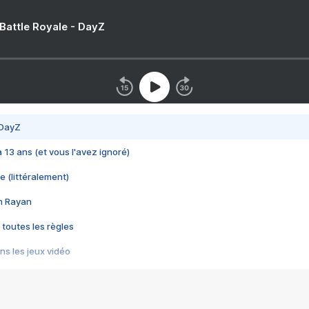
 Battle Royale - DayZ
 DayZ
 a 13 ans (et vous l'avez ignoré)
e (littéralement)
im Rayan
 toutes les règles
s les jeux vidéo
us choquant de Rockstar ? - Le scandale BULLY
e plus moche de Steam