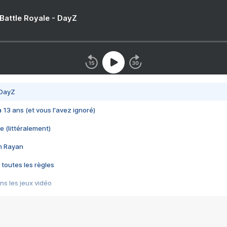
 Battle Royale - DayZ
 DayZ
 a 13 ans (et vous l'avez ignoré)
e (littéralement)
im Rayan
 toutes les règles
s les jeux vidéo
us choquant de Rockstar ? - Le scandale BULLY
e plus moche de Steam