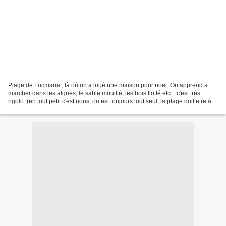
Plage de Locmaria , là où on a loué une maison pour noel. On apprend a
marcher dans les algues, le sable mouillé, les bois flotté etc... c'est très
rigolo. (en tout petit c'est nous, on est toujours tout seul, la plage doit etre à
nous, compris dans la...