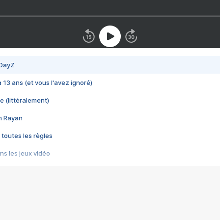
 DayZ
 a 13 ans (et vous l'avez ignoré)
e (littéralement)
im Rayan
 toutes les règles
s les jeux vidéo
us choquant de Rockstar ? - Le scandale BULLY
e plus moche de Steam
du RÊVE tourne au CAUCHEMAR