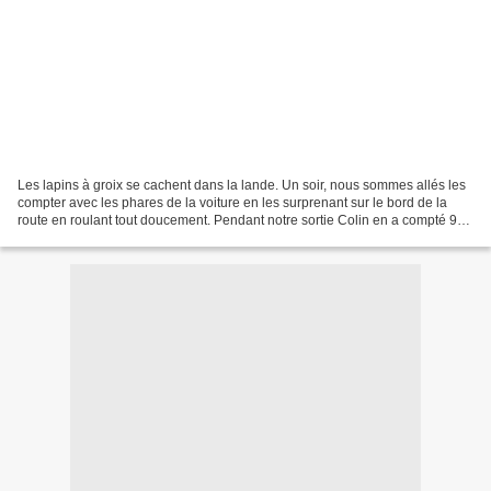
Les lapins à groix se cachent dans la lande. Un soir, nous sommes allés les
compter avec les phares de la voiture en les surprenant sur le bord de la
route en roulant tout doucement. Pendant notre sortie Colin en a compté 93
vivants, 1 mort, et 1 souris........