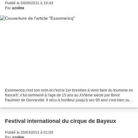
Publié le 04/08/2011 à 19:43
Par
azoline
Essomericq c'est son nom et c'est le 1er bresilien à venir faire du tourisme en
france!!!. il fut rammené à l'age de 15 ans au XVIème siècle par Binot
Paulmier de Gonneville. Il vécu à honfleur jusqu'à ses 95 ans! c'est bien sur
dans sa rue, rue de l'homme...
Festival international du cirque de Bayeux
Publié le 20/03/2011 à 01:00
Par
azoline