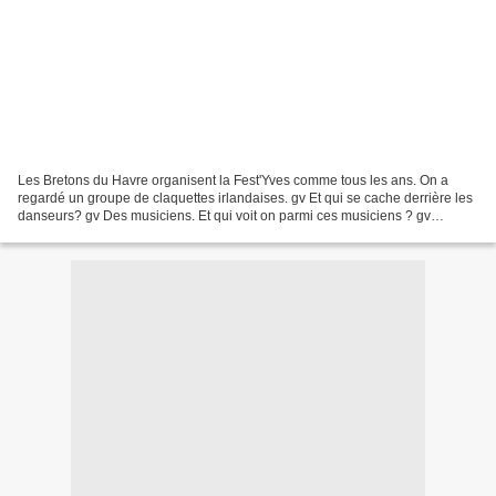
Les Bretons du Havre organisent la Fest'Yves comme tous les ans. On a
regardé un groupe de claquettes irlandaises. gv Et qui se cache derrière les
danseurs? gv Des musiciens. Et qui voit on parmi ces musiciens ? gv
Charlène et Antoine bien sur ! gv Bravo...