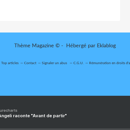
Thème Magazine © - Hébergé par
Eklablog
Top articles
Contact
Signaler un abus
C.G.U.
Rémunération en droits d'
Purecharts
ngeli raconte "Avant de partir"