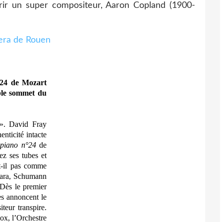
vrir un super compositeur, Aaron Copland (1900-
°24 de Mozart
ble sommet du
 ». David Fray
enticité intacte
piano n°24
de
z ses tubes et
t-il pas comme
lara, Schumann
Dès le premier
s annoncent le
teur transpire.
ox, l’Orchestre