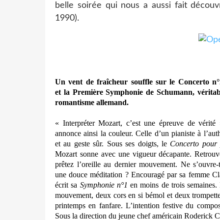
belle soirée qui nous a aussi fait décou
1990).
Un vent de fraîcheur souffle
sur le Concerto n
et
la Première Symphonie de Schumann,
vérita
romantisme
allemand.
« Interpréter Mozart, c’est une épreuve de vérité
annonce ainsi la couleur. Celle d’un pianiste à l’auth
et au geste sûr. Sous ses doigts, le
Concerto pour 
Mozart sonne avec une vigueur décapante. Retrouve
prêtez l’oreille au dernier mouvement. Ne s’ouvre-
une douce méditation ? Encouragé par sa femme C
écrit sa
Symphonie n°1
en moins de trois semaines. 
mouvement, deux cors en si bémol et deux trompette
printemps en fanfare. L’intention festive du composi
Sous la direction du jeune chef américain Roderick C