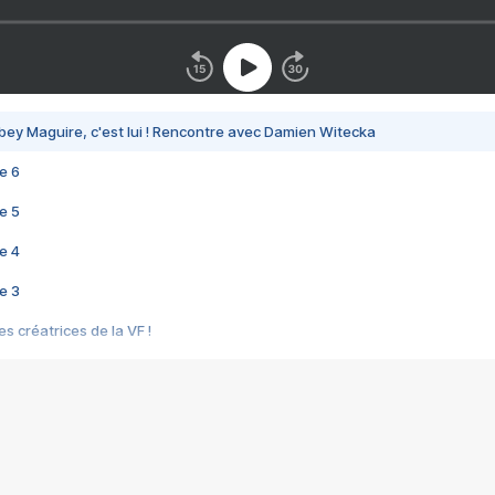
bey Maguire, c'est lui ! Rencontre avec Damien Witecka
e 6
e 5
e 4
e 3
s créatrices de la VF !
e 2
e 1
e Mektoub My Love arrive enfin ! Rencontre avec Shaïn Boumedine et Sal
i : après Toni en famille