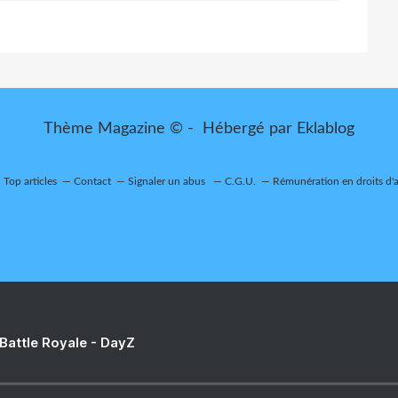
Thème Magazine © - Hébergé par
Eklablog
Top articles
Contact
Signaler un abus
C.G.U.
Rémunération en droits d'
 Battle Royale - DayZ