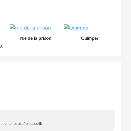
rue de la prison
Quimper
rg
pour ta retraite?bisesedith