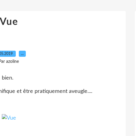
Vue
05.2019
…
Par azoline
 bien.
ifique et être pratiquement aveugle....