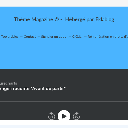
Thème Magazine © - Hébergé par
Eklablog
Top articles
Contact
Signaler un abus
C.G.U.
Rémunération en droits d'
Purecharts
ngeli raconte "Avant de partir"