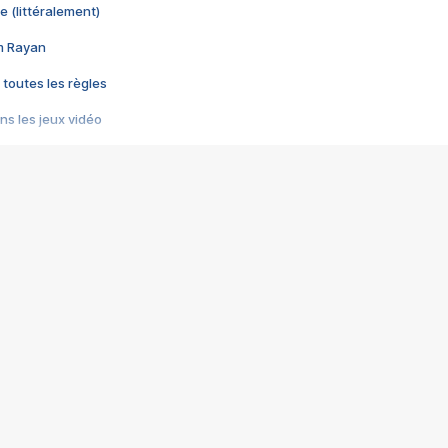
e (littéralement)
im Rayan
 toutes les règles
s les jeux vidéo
us choquant de Rockstar ? - Le scandale BULLY
e plus moche de Steam
du RÊVE tourne au CAUCHEMAR
pendant 8 heures
it… à tort
umiliés par un jeu vidéo
ire - Final Fantasy 8
ti un empire - Age of Empires
story DOFUS