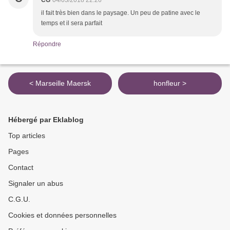
CG
04/03/2018 22:26
il fait très bien dans le paysage. Un peu de patine avec le
temps et il sera parfait
Répondre
< Marseille Maersk
honfleur >
Hébergé par Eklablog
Top articles
Pages
Contact
Signaler un abus
C.G.U.
Cookies et données personnelles