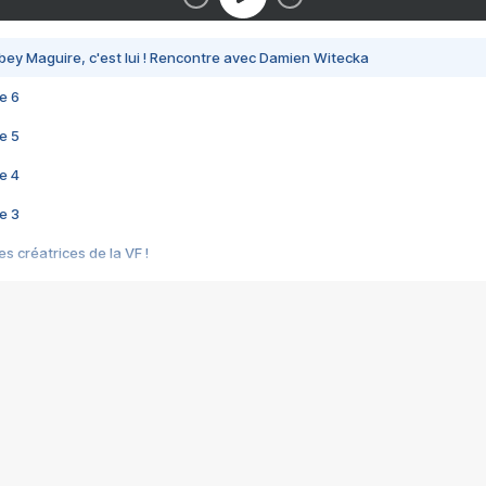
bey Maguire, c'est lui ! Rencontre avec Damien Witecka
e 6
e 5
e 4
e 3
s créatrices de la VF !
e 2
e 1
e Mektoub My Love arrive enfin ! Rencontre avec Shaïn Boumedine et Sal
i : après Toni en famille
elle réalise le bouleversant Dites lui que je l'aime