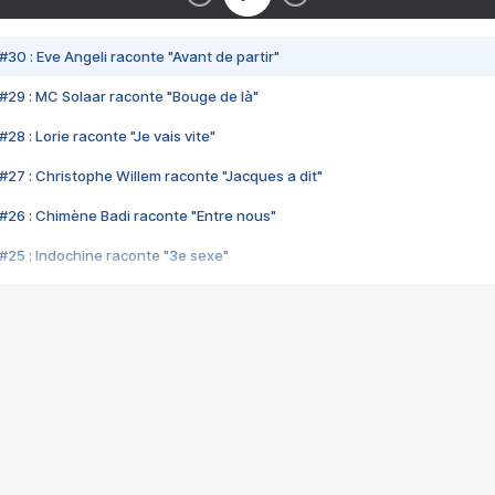
#30 : Eve Angeli raconte "Avant de partir"
#29 : MC Solaar raconte "Bouge de là"
28 : Lorie raconte "Je vais vite"
#27 : Christophe Willem raconte "Jacques a dit"
#26 : Chimène Badi raconte "Entre nous"
#25 : Indochine raconte "3e sexe"
#24 : Zaho raconte "C'est chelou"
#23 : Patrick Bruel raconte "Au café des délices"
#22 : Kyo raconte "Le chemin"
#21 : Nolwenn Leroy raconte "Cassé"
#20 : Patrick Hernandez raconte "Born to be alive"
#19 : Lorie raconte "Près de moi"