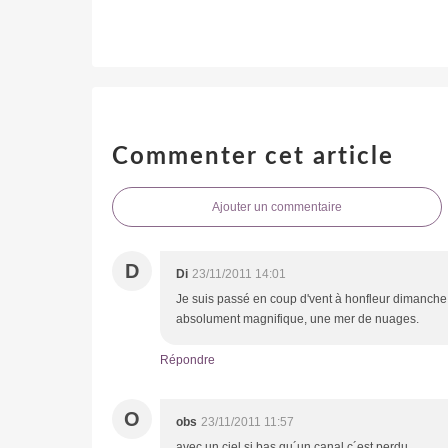
Commenter cet article
Ajouter un commentaire
D
Di
23/11/2011 14:01
Je suis passé en coup d'vent à honfleur dimanche a
absolument magnifique, une mer de nuages.
Répondre
O
obs
23/11/2011 11:57
avec un ciel si bas qu´un canal c´est perdu...