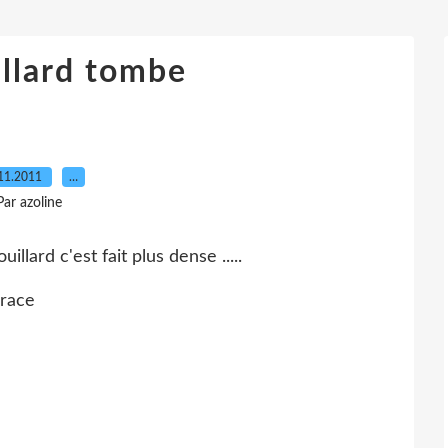
illard tombe
11.2011
…
Par azoline
llard c'est fait plus dense .....
grace