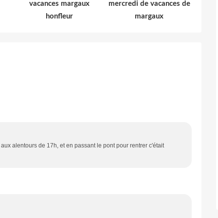
vacances margaux
mercredi de vacances de
honfleur
margaux
ux alentours de 17h, et en passant le pont pour rentrer c'était