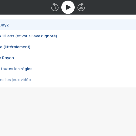
 DayZ
 a 13 ans (et vous l'avez ignoré)
e (littéralement)
im Rayan
 toutes les règles
s les jeux vidéo
us choquant de Rockstar ? - Le scandale BULLY
e plus moche de Steam
du RÊVE tourne au CAUCHEMAR
pendant 8 heures
it… à tort