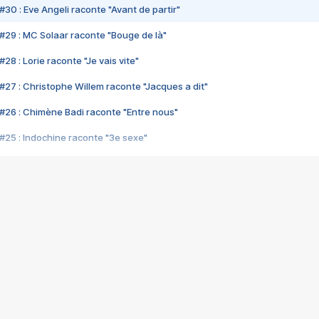
#30 : Eve Angeli raconte "Avant de partir"
#29 : MC Solaar raconte "Bouge de là"
28 : Lorie raconte "Je vais vite"
#27 : Christophe Willem raconte "Jacques a dit"
#26 : Chimène Badi raconte "Entre nous"
#25 : Indochine raconte "3e sexe"
#24 : Zaho raconte "C'est chelou"
#23 : Patrick Bruel raconte "Au café des délices"
#22 : Kyo raconte "Le chemin"
#21 : Nolwenn Leroy raconte "Cassé"
#20 : Patrick Hernandez raconte "Born to be alive"
#19 : Lorie raconte "Près de moi"
#18 : Michael Jones raconte "A nos actes manqués" (avec Jean-Jacque