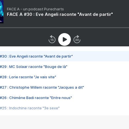
FACE A - un podcast Purecharts
FACE A #30 : Eve Angeli raconte "Avant de partir"
#30 : Eve Angeli raconte "Avant de partir"
#29 : MC Solaar raconte "Bouge de là"
28 : Lorie raconte "Je vais vite"
#27 : Christophe Willem raconte "Jacques a dit"
#26 : Chimène Badi raconte "Entre nous"
#25 : Indochine raconte "3e sexe"
#24 : Zaho raconte "C'est chelou"
#23 : Patrick Bruel raconte "Au café des délices"