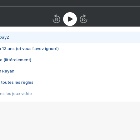
 DayZ
 a 13 ans (et vous l'avez ignoré)
e (littéralement)
im Rayan
 toutes les règles
s les jeux vidéo
us choquant de Rockstar ? - Le scandale BULLY
e plus moche de Steam
du RÊVE tourne au CAUCHEMAR
pendant 8 heures