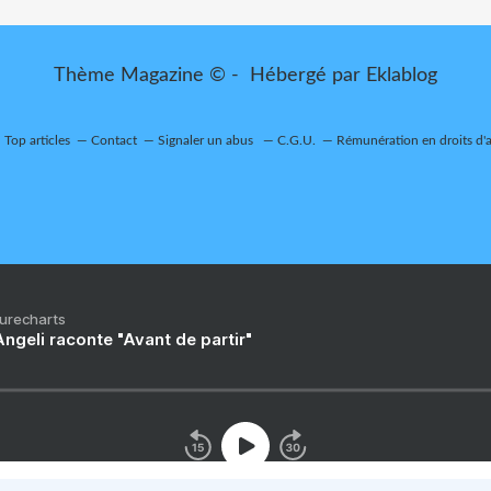
Thème Magazine © - Hébergé par
Eklablog
Top articles
Contact
Signaler un abus
C.G.U.
Rémunération en droits d'
Purecharts
ngeli raconte "Avant de partir"