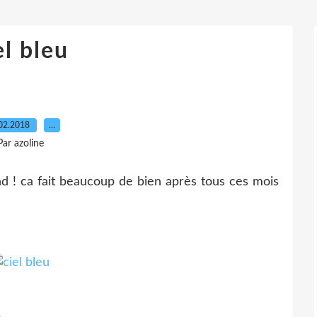
el bleu
02.2018
…
Par azoline
 ! ca fait beaucoup de bien après tous ces mois