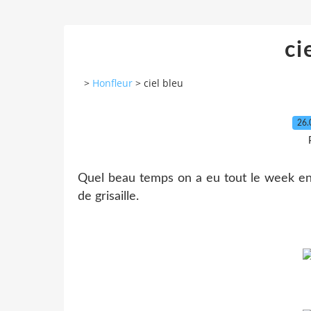
ci
>
Honfleur
>
ciel bleu
26.
Quel beau temps on a eu tout le week end
de grisaille.