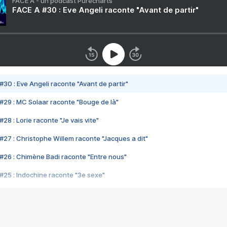
FACE A - un podcast Purecharts
FACE A #30 : Eve Angeli raconte "Avant de partir"
#30 : Eve Angeli raconte "Avant de partir"
#29 : MC Solaar raconte "Bouge de là"
28 : Lorie raconte "Je vais vite"
#27 : Christophe Willem raconte "Jacques a dit"
#26 : Chimène Badi raconte "Entre nous"
#25 : Indochine raconte "3e sexe"
#24 : Zaho raconte "C'est chelou"
#23 : Patrick Bruel raconte "Au café des délices"