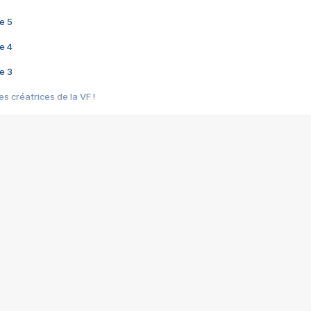
e 5
e 4
e 3
s créatrices de la VF !
e 2
e 1
e Mektoub My Love arrive enfin ! Rencontre avec Shaïn Boumedine et Sal
i : après Toni en famille
elle réalise le bouleversant Dites lui que je l'aime
ais ! Rencontre autour de Vie privée de Rebecca Zlotowski
 de Marguerite, Grave... Rencontre avec Ella Rumpf
 Les Rêveurs, un film intime sur la santé mentale